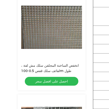
انخفض الساخنة المجلفن سلك مش لفة ،
لفائف سلك قفص 0.5-100m طول
احصل على افضل سعر