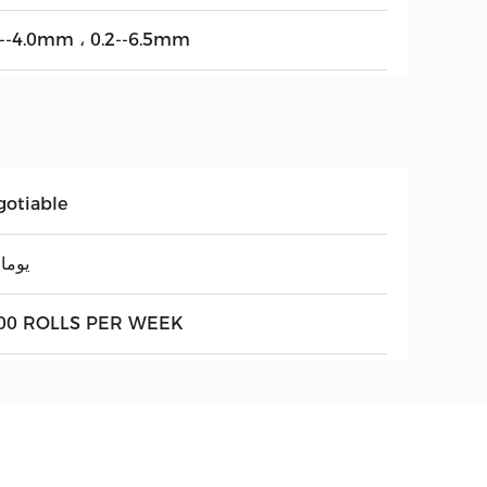
0--4.0mm ، 0.2--6.5mm
gotiable
25 يوما
00 ROLLS PER WEEK