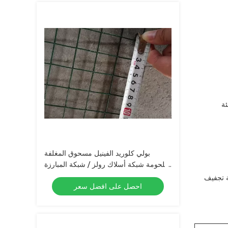
ئة
بولي كلوريد الفينيل مسحوق المغلفة
ملحومة شبكة أسلاك رولز / شبكة المبارزة
رولز 1 '' الطول
ة تجفيف
احصل على افضل سعر