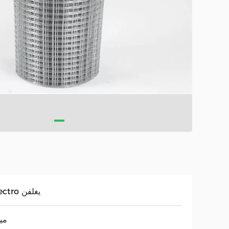
ELectro يغلفن
مي