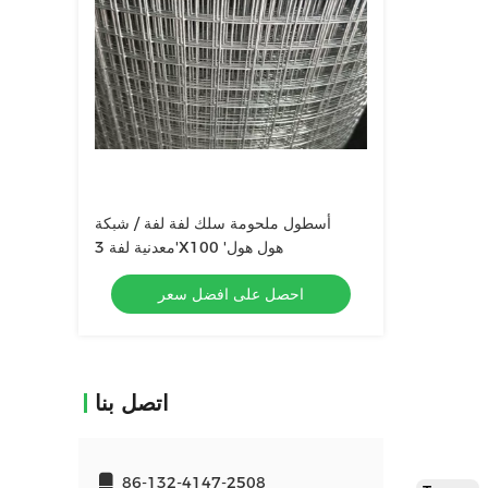
أسطول ملحومة سلك لفة لفة / شبكة
معدنية لفة 3'X100 'هول هول
احصل على افضل سعر
اتصل بنا
86-132-4147-2508