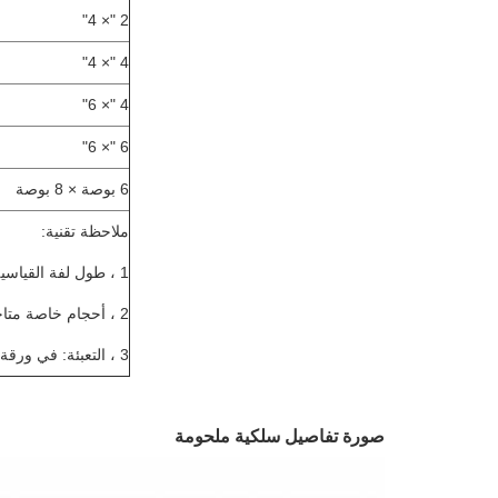
2 "× 4"
4 "× 4"
4 "× 6"
6 "× 6"
6 بوصة × 8 بوصة
ملاحظة تقنية:
1 ، طول لفة القياسية: 30 متر ؛
2 ، أحجام خاصة متاحة عند الطلب
3 ، التعبئة: في ورقة مضادة للماء في القوائم.
صورة تفاصيل سلكية ملحومة