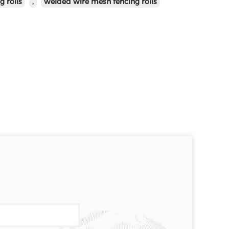
g rolls
,
welded wire mesh fencing rolls