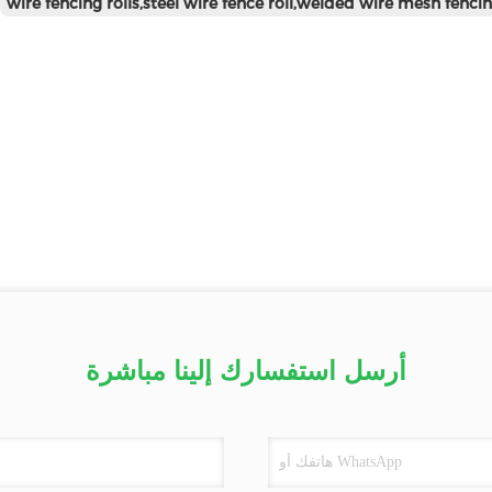
wire fencing rolls,steel wire fence roll,welded wire mesh fencin
أرسل استفسارك إلينا مباشرة